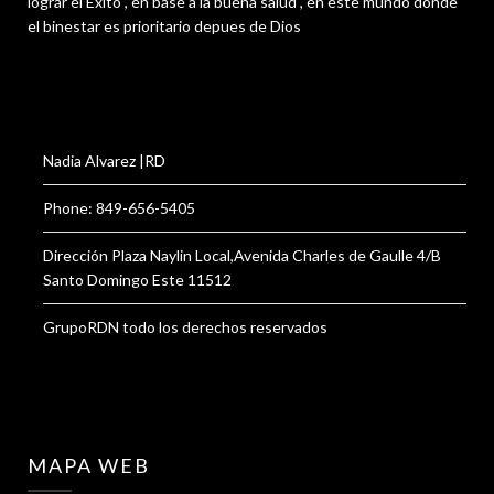
lograr el Éxito , en base a la buena salud , en este mundo donde
el binestar es prioritario depues de Dios
Nadia Alvarez |RD
Phone: 849-656-5405
Dirección Plaza Naylin Local,Avenida Charles de Gaulle 4/B
Santo Domingo Este 11512
GrupoRDN todo los derechos reservados
MAPA WEB