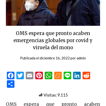
OMS espera que pronto acaben
emergencias globales por covid y
viruela del mono
Publicada el
diciembre 16, 2022
por
admin
Facebook
Twitter
Email
Pinterest
WhatsApp
Meneame
Line
LinkedI
Redd
Compartir
Visitas:
9.115
OMS espera que pronto acaben