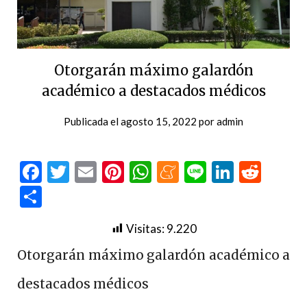
Otorgarán máximo galardón
académico a destacados médicos
Publicada el
agosto 15, 2022
por
admin
Facebook
Twitter
Email
Pinterest
WhatsApp
Meneame
Line
LinkedI
Redd
Compartir
Visitas:
9.220
Otorgarán máximo galardón académico a
destacados médicos