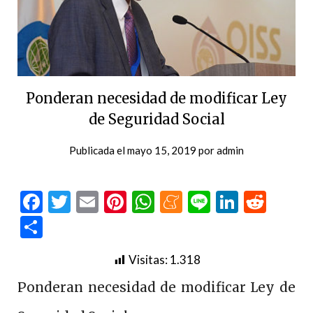
Ponderan necesidad de modificar Ley
de Seguridad Social
Publicada el
mayo 15, 2019
por
admin
Facebook
Twitter
Email
Pinterest
WhatsApp
Meneame
Line
LinkedI
Redd
Compartir
Visitas:
1.318
Ponderan necesidad de modificar Ley de