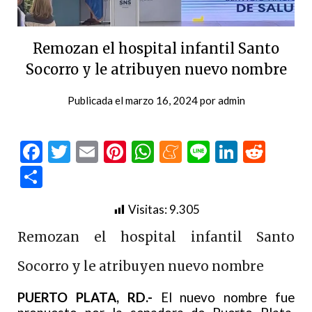
Remozan el hospital infantil Santo
Socorro y le atribuyen nuevo nombre
Publicada el
marzo 16, 2024
por
admin
Facebook
Twitter
Email
Pinterest
WhatsApp
Meneame
Line
LinkedI
Redd
Compartir
Visitas:
9.305
Remozan el hospital infantil Santo
Socorro y le atribuyen nuevo nombre
PUERTO PLATA, RD.-
El nuevo nombre fue