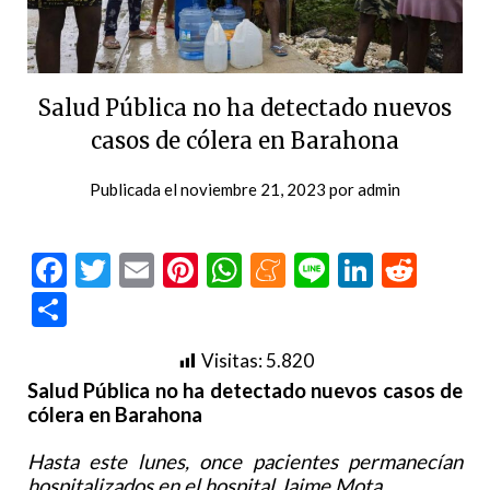
Salud Pública no ha detectado nuevos
casos de cólera en Barahona
Publicada el
noviembre 21, 2023
por
admin
Facebook
Twitter
Email
Pinterest
WhatsApp
Meneame
Line
LinkedI
Redd
Compartir
Visitas:
5.820
Salud Pública no ha detectado nuevos casos de
cólera en Barahona
Hasta este lunes, once pacientes permanecían
hospitalizados en el hospital Jaime Mota