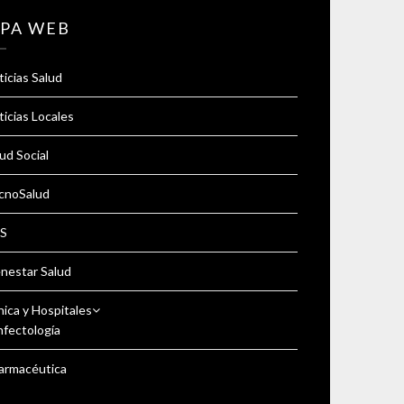
PA WEB
icias Salud
icias Locales
ud Social
cnoSalud
S
enestar Salud
nica y Hospitales
nfectología
armacéutica