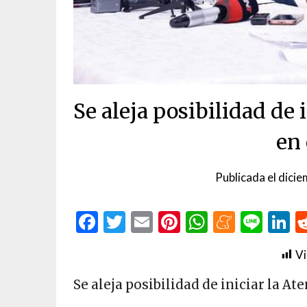
Se aleja posibilidad de 
en 
Publicada el
dicie
Facebook
Twitter
Email
Pinterest
WhatsAp
Menea
Line
L
Vi
Se aleja posibilidad de iniciar la At