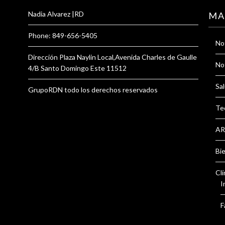
Nadia Alvarez |RD
MA
Phone: 849-656-5405
Not
Dirección Plaza Naylin Local,Avenida Charles de Gaulle
Not
4/B Santo Domingo Este 11512
Sal
GrupoRDN todo los derechos reservados
Te
AR
Bi
Clí
I
F