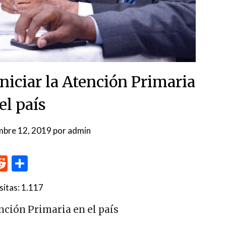
iniciar la Atención Primaria
el país
mbre 12, 2019
por
admin
p
me
inkedIn
Reddit
Compartir
sitas:
1.117
ención Primaria en el país