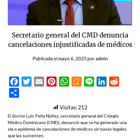
Secretario general del CMD denuncia
cancelaciones injustificadas de médicos
Publicada el
mayo 6, 2025
por
admin
Facebook
Twitter
Email
Pinterest
WhatsApp
Meneame
Line
LinkedI
Redd
Compartir
Visitas:
212
El doctor Luis Peña Núñez, secretario general del Colegio
Médico Dominicano (CMD), denunció que se ha generado una
ola o epidemia de cancelaciones de médicos sin bases legales
que las sustenten.