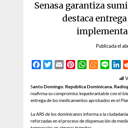
Senasa garantiza sumi
destaca entrega
implementac
Publicada el
ab
Facebook
Twitter
Email
Pinterest
WhatsAp
Menea
Line
L
V
S
anto Domingo. República Dominicana. Radiogr
reafirma su compromiso inquebrantable con el bien
entrega de los medicamentos aprobados en el Pla
La ARS de los dominicanos informa a la ciudadaní
reforzadas en el proceso de dispensación de medi
temporales en algunos trámites.