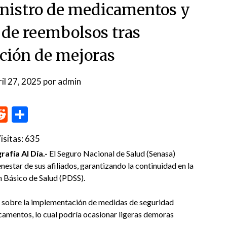
nistro de medicamentos y
 de reembolsos tras
ión de mejoras
ril 27, 2025
por
admin
p
me
inkedIn
Reddit
Compartir
isitas:
635
afía Al Día.-
El Seguro Nacional de Salud (Senasa)
estar de sus afiliados, garantizando la continuidad en la
n Básico de Salud (PDSS).
a sobre la implementación de medidas de seguridad
camentos, lo cual podría ocasionar ligeras demoras