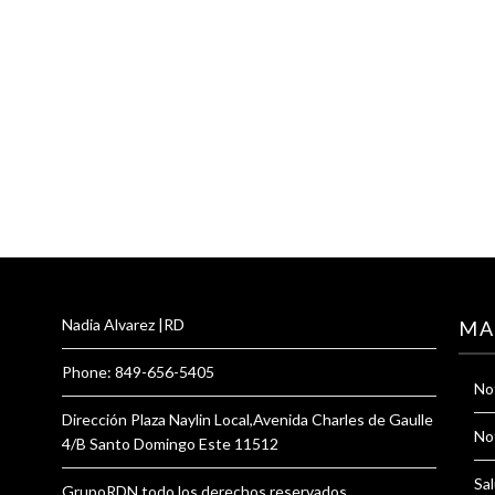
Nadia Alvarez |RD
MA
Phone: 849-656-5405
Not
Dirección Plaza Naylin Local,Avenida Charles de Gaulle
Not
4/B Santo Domingo Este 11512
Sal
GrupoRDN todo los derechos reservados