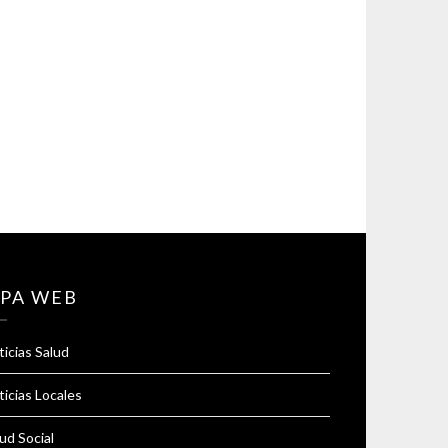
PA WEB
icias Salud
icias Locales
ud Social