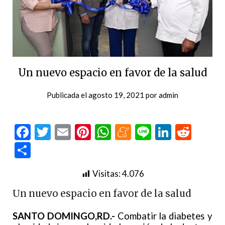
Un nuevo espacio en favor de la salud
Publicada el
agosto 19, 2021
por
admin
Facebook
Twitter
Email
Pinterest
WhatsApp
Meneame
Line
LinkedI
Redd
Compartir
Visitas:
4.076
Un nuevo espacio en favor de la salud
SANTO DOMINGO,RD.-
Combatir la diabetes y