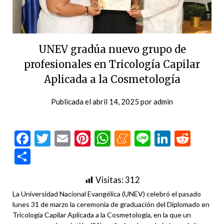
UNEV gradúa nuevo grupo de
profesionales en Tricología Capilar
Aplicada a la Cosmetología
Publicada el
abril 14, 2025
por
admin
Facebook
Twitter
Email
Pinterest
WhatsApp
Meneame
Line
LinkedI
Redd
Compartir
Visitas:
312
La Universidad Nacional Evangélica (UNEV) celebró el pasado
lunes 31 de marzo la ceremonia de graduación del Diplomado en
Tricología Capilar Aplicada a la Cosmetología, en la que un