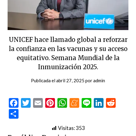
UNICEF hace llamado global a reforzar
la confianza en las vacunas y su acceso
equitativo. Semana Mundial de la
Inmunización 2025.
Publicada el
abril 27, 2025
por
admin
Facebook
Twitter
Email
Pinterest
WhatsApp
Meneame
Line
LinkedI
Redd
Compartir
Visitas:
353