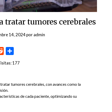
a tratar tumores cerebrales
mbre 14, 2024
por
admin
p
me
inkedIn
Reddit
Compartir
isitas:
177
 tratar tumores cerebrales, con avances como la
isión.
acterísticas de cada paciente, optimizando su