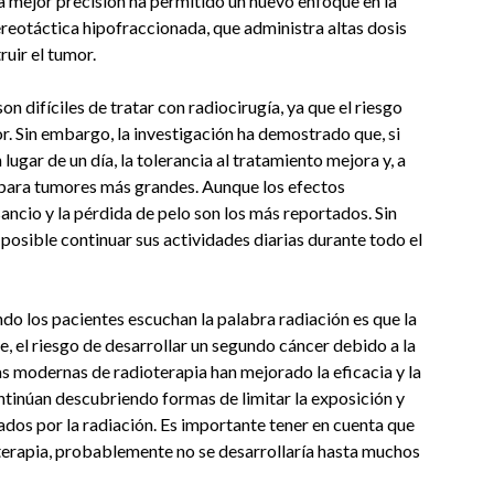
na mejor precisión ha permitido un nuevo enfoque en la
reotáctica hipofraccionada, que administra altas dosis
ruir el tumor.
 difíciles de tratar con radiocirugía, ya que el riesgo
. Sin embargo, la investigación ha demostrado que, si
lugar de un día, la tolerancia al tratamiento mejora y, a
 para tumores más grandes. Aunque los efectos
sancio y la pérdida de pelo son los más reportados. Sin
posible continuar sus actividades diarias durante todo el
o los pacientes escuchan la palabra radiación es que la
le, el riesgo de desarrollar un segundo cáncer debido a la
s modernas de radioterapia han mejorado la eficacia y la
ntinúan descubriendo formas de limitar la exposición y
ados por la radiación. Es importante tener en cuenta que
oterapia, probablemente no se desarrollaría hasta muchos