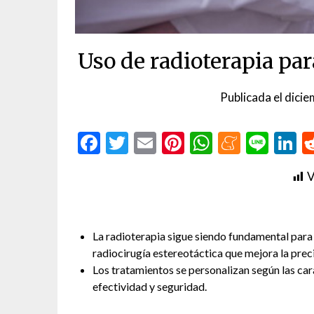
Uso de radioterapia par
Publicada el
dicie
Facebook
Twitter
Email
Pinterest
WhatsAp
Menea
Line
L
V
La radioterapia sigue siendo fundamental para
radiocirugía estereotáctica que mejora la prec
Los tratamientos se personalizan según las car
efectividad y seguridad.