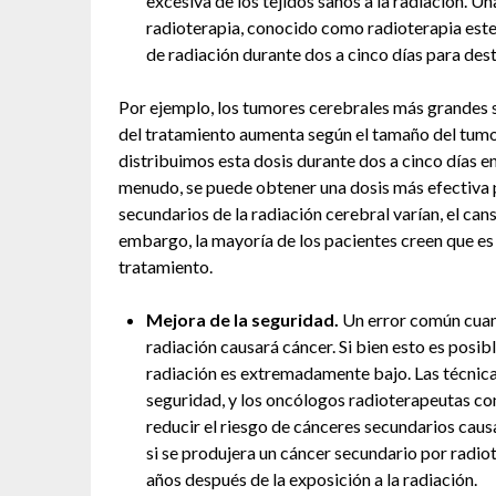
excesiva de los tejidos sanos a la radiación. U
radioterapia, conocido como radioterapia este
de radiación durante dos a cinco días para dest
Por ejemplo, los tumores cerebrales más grandes son
del tratamiento aumenta según el tamaño del tumor
distribuimos esta dosis durante dos a cinco días en 
menudo, se puede obtener una dosis más efectiva
secundarios de la radiación cerebral varían, el can
embargo, la mayoría de los pacientes creen que es 
tratamiento.
Mejora de la seguridad.
Un error común cuand
radiación causará cáncer. Si bien esto es posib
radiación es extremadamente bajo. Las técnica
seguridad, y los oncólogos radioterapeutas co
reducir el riesgo de cánceres secundarios caus
si se produjera un cáncer secundario por radi
años después de la exposición a la radiación.