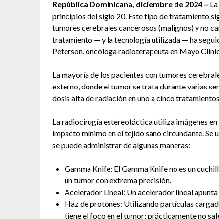
República Dominicana, diciembre de 2024 –
La
principios del siglo 20. Este tipo de tratamiento s
tumores cerebrales cancerosos (malignos) y no can
tratamiento — y la tecnología utilizada — ha segui
Peterson, oncóloga radioterapeuta en Mayo Clinic 
La mayoría de los pacientes con tumores cerebrale
externo, donde el tumor se trata durante varias se
dosis alta de radiación en uno a cinco tratamientos
La radiocirugía estereotáctica utiliza imágenes en 
impacto mínimo en el tejido sano circundante. Se 
se puede administrar de algunas maneras:
Gamma Knife: El Gamma Knife no es un cuchillo
un tumor con extrema precisión.
Acelerador Lineal: Un acelerador lineal apunta 
Haz de protones: Utilizando partículas cargad
tiene el foco en el tumor; prácticamente no sal