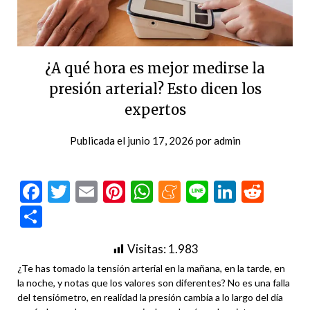
¿A qué hora es mejor medirse la
presión arterial? Esto dicen los
expertos
Publicada el
junio 17, 2026
por
admin
Facebook
Twitter
Email
Pinterest
WhatsApp
Meneame
Line
LinkedI
Redd
Compartir
Visitas:
1.983
¿Te has tomado la tensión arterial en la mañana, en la tarde, en
la noche, y notas que los valores son diferentes? No es una falla
del tensiómetro, en realidad la presión cambia a lo largo del día