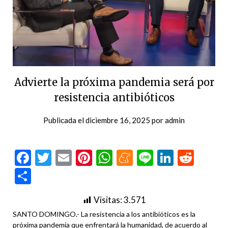
Advierte la próxima pandemia será por
resistencia antibióticos
Publicada el
diciembre 16, 2025
por
admin
Facebook
Twitter
Email
Pinterest
WhatsApp
Meneame
Line
LinkedI
Redd
Compartir
Visitas:
3.571
SANTO DOMINGO.- La resistencia a los antibióticos es la
próxima pandemia que enfrentará la humanidad, de acuerdo al