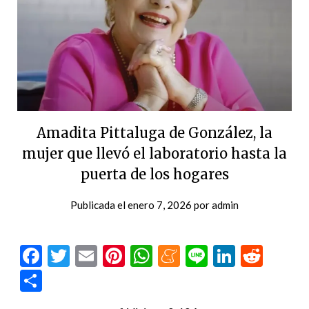
Amadita Pittaluga de González, la
mujer que llevó el laboratorio hasta la
puerta de los hogares
Publicada el
enero 7, 2026
por
admin
Facebook
Twitter
Email
Pinterest
WhatsApp
Meneame
Line
LinkedI
Redd
Compartir