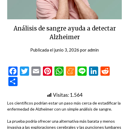
Análisis de sangre ayuda a detectar
Alzheimer
Publicada el
junio 3, 2026
por
admin
Facebook
Twitter
Email
Pinterest
WhatsApp
Meneame
Line
LinkedI
Redd
Compartir
Visitas:
1.564
Los científicos podrían estar un paso más cerca de estadificar la
enfermedad de Alzheimer con un simple análisis de sangre.
La prueba podría ofrecer una alternativa más barata y menos
invasiva a las exploraciones cerebrales y las punciones lumbares