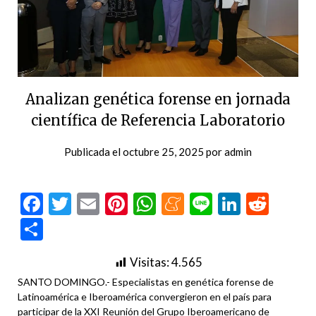
Analizan genética forense en jornada
científica de Referencia Laboratorio
Publicada el
octubre 25, 2025
por
admin
Facebook
Twitter
Email
Pinterest
WhatsApp
Meneame
Line
LinkedI
Redd
Compartir
Visitas:
4.565
SANTO DOMINGO.- Especialistas en genética forense de
Latinoamérica e Iberoamérica convergieron en el país para
participar de la XXI Reunión del Grupo Iberoamericano de