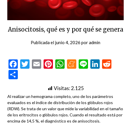
Anisocitosis, qué es y por qué se genera
Publicada el
junio 4, 2026
por
admin
Facebook
Twitter
Email
Pinterest
WhatsApp
Meneame
Line
LinkedI
Redd
Compartir
Visitas:
2.125
Al realizar un hemograma completo, uno de los parámetros
evaluados es el índice de distribución de los glóbulos rojos
(RDW). Se trata de un valor que mide la variabilidad en el tamaño
de los eritrocitos o glóbulos rojos. Cuando el resultado está por
encima de 14,5 %, el diagnóstico es de anisocitosis.