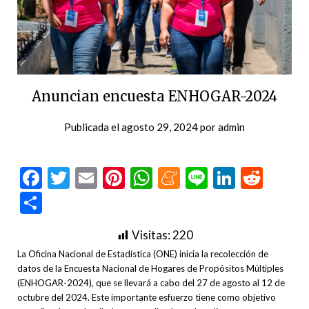
Anuncian encuesta ENHOGAR-2024
Publicada el
agosto 29, 2024
por
admin
Facebook
Twitter
Email
Pinterest
WhatsApp
Meneame
Line
LinkedI
Redd
Compartir
Visitas:
220
La Oficina Nacional de Estadística (ONE) inicia la recolección de
datos de la Encuesta Nacional de Hogares de Propósitos Múltiples
(ENHOGAR-2024), que se llevará a cabo del 27 de agosto al 12 de
octubre del 2024. Este importante esfuerzo tiene como objetivo