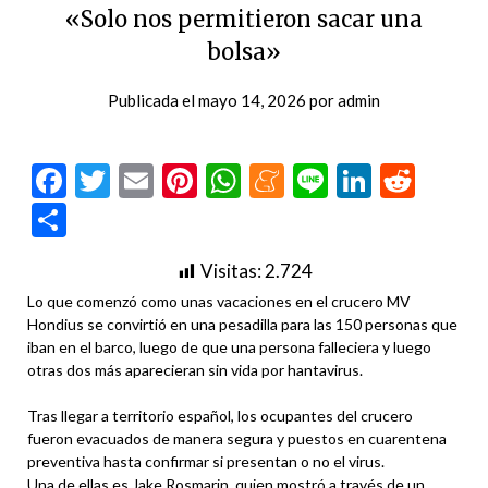
«Solo nos permitieron sacar una
bolsa»
Publicada el
mayo 14, 2026
por
admin
Facebook
Twitter
Email
Pinterest
WhatsApp
Meneame
Line
LinkedI
Redd
Compartir
Visitas:
2.724
Lo que comenzó como unas vacaciones en el crucero MV
Hondius se convirtió en una pesadilla para las 150 personas que
iban en el barco, luego de que una persona falleciera y luego
otras dos más aparecieran sin vida por hantavirus.
Tras llegar a territorio español, los ocupantes del crucero
fueron evacuados de manera segura y puestos en cuarentena
preventiva hasta confirmar si presentan o no el virus.
Una de ellas es Jake Rosmarin, quien mostró a través de un