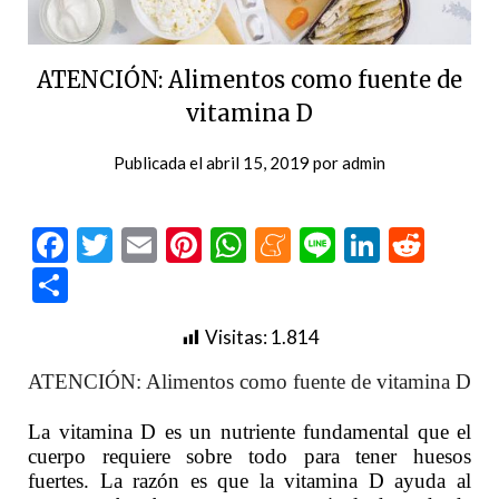
ATENCIÓN: Alimentos como fuente de
vitamina D
Publicada el
abril 15, 2019
por
admin
Facebook
Twitter
Email
Pinterest
WhatsApp
Meneame
Line
LinkedI
Redd
Compartir
Visitas:
1.814
ATENCIÓN: Alimentos como fuente de vitamina D
La vitamina D es un nutriente fundamental que el
cuerpo requiere sobre todo para tener huesos
fuertes. La razón es que la vitamina D ayuda al