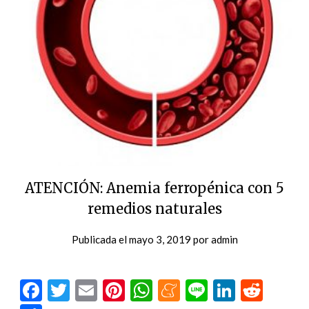
ATENCIÓN: Anemia ferropénica con 5
remedios naturales
Publicada el
mayo 3, 2019
por
admin
Facebook
Twitter
Email
Pinterest
WhatsApp
Meneame
Line
LinkedI
Redd