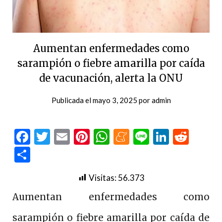
Aumentan enfermedades como
sarampión o fiebre amarilla por caída
de vacunación, alerta la ONU
Publicada el
mayo 3, 2025
por
admin
Facebook
Twitter
Email
Pinterest
WhatsApp
Meneame
Line
LinkedI
Redd
Compartir
Visitas:
56.373
Aumentan enfermedades como
sarampión o fiebre amarilla por caída de