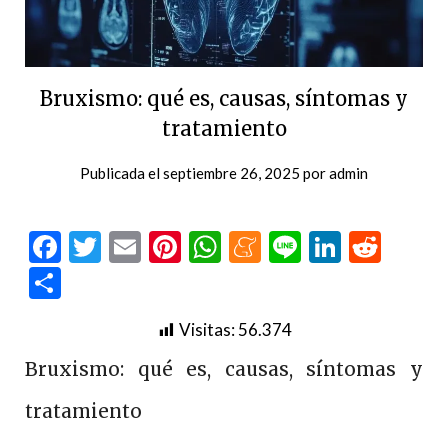
Bruxismo: qué es, causas, síntomas y
tratamiento
Publicada el
septiembre 26, 2025
por
admin
Facebook
Twitter
Email
Pinterest
WhatsApp
Meneame
Line
LinkedI
Redd
Compartir
Visitas:
56.374
Bruxismo: qué es, causas, síntomas y
tratamiento