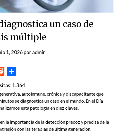
diagnostica un caso de
sis múltiple
nio 1, 2026
por
admin
p
me
inkedIn
Reddit
Compartir
sitas:
1.364
enerativa, autoinmune, crónica y discapacitante que
inutos se diagnostica un caso en el mundo. En el Día
analizamos esta patología en diez claves.
n la importancia de la detección precoz y precisa de la
rogresión con las terapias de última generación.