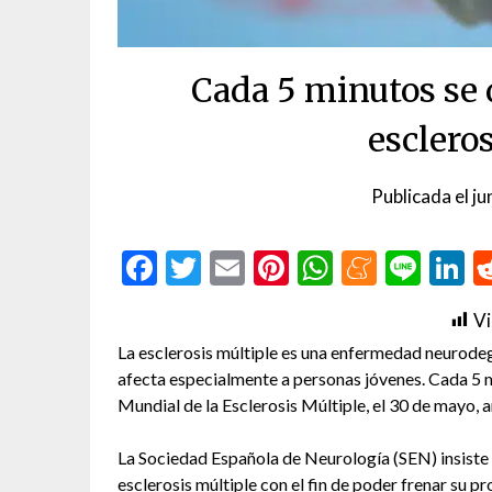
Cada 5 minutos se 
esclero
Publicada el
ju
Facebook
Twitter
Email
Pinterest
WhatsAp
Menea
Line
L
Vi
La esclerosis múltiple es una enfermedad neurodeg
afecta especialmente a personas jóvenes. Cada 5 m
Mundial de la Esclerosis Múltiple, el 30 de mayo, 
La Sociedad Española de Neurología (SEN) insiste e
esclerosis múltiple con el fin de poder frenar su p