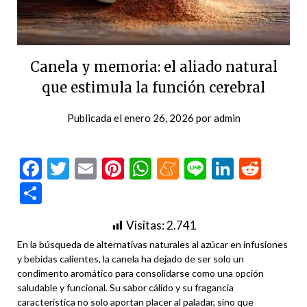
Canela y memoria: el aliado natural
que estimula la función cerebral
Publicada el
enero 26, 2026
por
admin
Facebook
Twitter
Email
Pinterest
WhatsApp
Meneame
Line
LinkedI
Redd
Compartir
Visitas:
2.741
En la búsqueda de alternativas naturales al azúcar en infusiones
y bebidas calientes, la canela ha dejado de ser solo un
condimento aromático para consolidarse como una opción
saludable y funcional. Su sabor cálido y su fragancia
característica no solo aportan placer al paladar, sino que