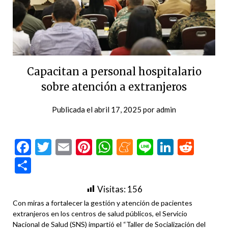
Capacitan a personal hospitalario
sobre atención a extranjeros
Publicada el
abril 17, 2025
por
admin
Facebook
Twitter
Email
Pinterest
WhatsApp
Meneame
Line
LinkedI
Redd
Compartir
Visitas:
156
Con miras a fortalecer la gestión y atención de pacientes
extranjeros en los centros de salud públicos, el Servicio
Nacional de Salud (SNS) impartió el “Taller de Socialización del