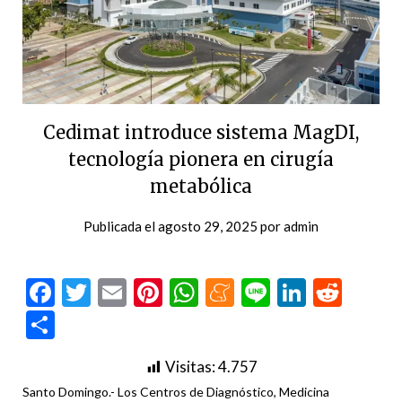
Cedimat introduce sistema MagDI,
tecnología pionera en cirugía
metabólica
Publicada el
agosto 29, 2025
por
admin
Facebook
Twitter
Email
Pinterest
WhatsApp
Meneame
Line
LinkedI
Redd
Compartir
Visitas:
4.757
Santo Domingo.- Los Centros de Diagnóstico, Medicina