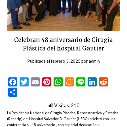
Celebran 48 aniversario de Cirugía
Plástica del hospital Gautier
Publicada el
febrero 3, 2025
por
admin
Facebook
Twitter
Email
Pinterest
WhatsApp
Meneame
Line
LinkedI
Redd
Compartir
Visitas:
210
La Residencia Nacional de Cirugía Plástica, Reconstructiva y Estética
(Renacip) del Hospital Salvador B. Gautier (HSBG) celebró con una
conferencia su 48 aniversario , con especial dedicación a