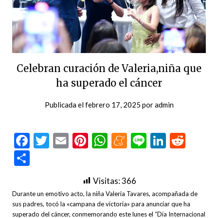
Celebran curación de Valeria,niña que
ha superado el cáncer
Publicada el
febrero 17, 2025
por
admin
Facebook
Twitter
Email
Pinterest
WhatsApp
Meneame
Line
LinkedI
Redd
Compartir
Visitas:
366
Durante un emotivo acto, la niña Valeria Tavares, acompañada de
sus padres, tocó la «campana de victoria» para anunciar que ha
superado del cáncer, conmemorando este lunes el “Día Internacional