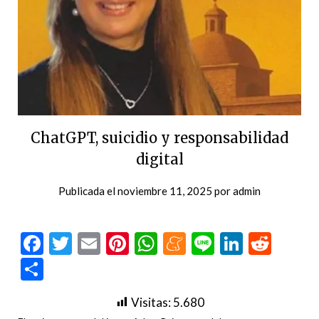
ChatGPT, suicidio y responsabilidad
digital
Publicada el
noviembre 11, 2025
por
admin
Facebook
Twitter
Email
Pinterest
WhatsApp
Meneame
Line
LinkedI
Redd
Compartir
Visitas:
5.680