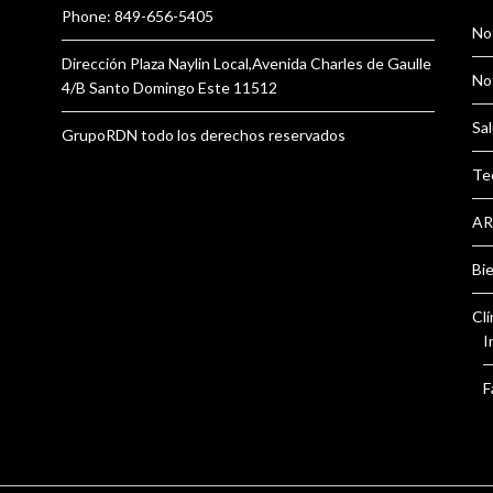
Phone: 849-656-5405
Not
Dirección Plaza Naylin Local,Avenida Charles de Gaulle
Not
4/B Santo Domingo Este 11512
Sal
GrupoRDN todo los derechos reservados
Te
AR
Bi
Clí
I
F