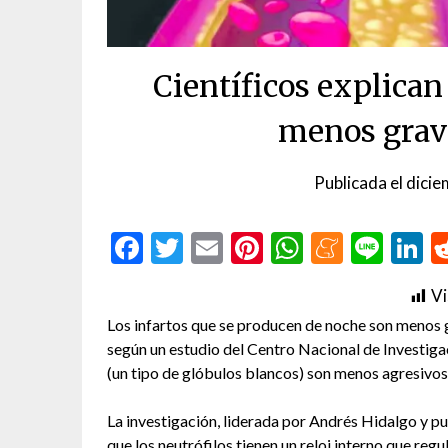
Científicos explican
menos grav
Publicada el
dicie
Facebook
Twitter
Email
Pinterest
WhatsAp
Menea
Line
L
Vi
Los infartos que se producen de noche son menos gr
según un estudio del Centro Nacional de Investiga
(un tipo de glóbulos blancos) son menos agresivos
La investigación, liderada por Andrés Hidalgo y p
que los neutrófilos tienen un reloj interno que regu