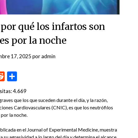
 por qué los infartos son
es por la noche
mbre 17, 2025
por
admin
p
me
inkedIn
Reddit
Compartir
sitas:
4.669
aves que los que suceden durante el día, y la razón,
ciones Cardiovasculares (CNIC), es que los neutrófilos
 por la noche.
ublicada en el Journal of Experimental Medicine, muestra
la su agresividad a lo largo del día y determina el alcance