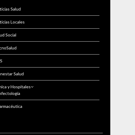
icias Salud
icias Locales
ud Social
cnoSalud
S
enestar Salud
nica y Hospitales
nfectología
armacéutica