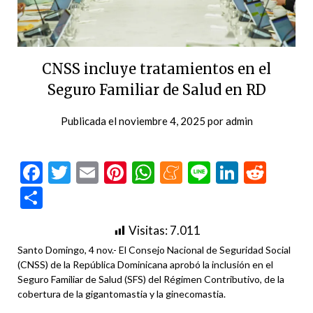
CNSS incluye tratamientos en el
Seguro Familiar de Salud en RD
Publicada el
noviembre 4, 2025
por
admin
Facebook
Twitter
Email
Pinterest
WhatsApp
Meneame
Line
LinkedI
Redd
Compartir
Visitas:
7.011
Santo Domingo, 4 nov.- El Consejo Nacional de Seguridad Social
(CNSS) de la República Dominicana aprobó la inclusión en el
Seguro Familiar de Salud (SFS) del Régimen Contributivo, de la
cobertura de la gigantomastia y la ginecomastia.