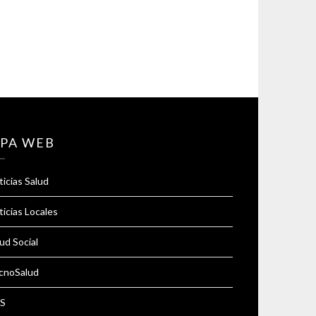
PA WEB
icias Salud
icias Locales
ud Social
cnoSalud
S