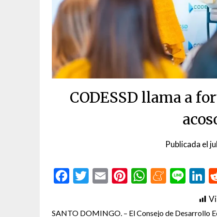
CODESSD llama a fort
acos
Publicada el
ju
Facebook
Twitter
Email
Pinterest
WhatsAp
Menea
Line
L
Vi
SANTO DOMINGO. – El Consejo de Desarrollo Ec