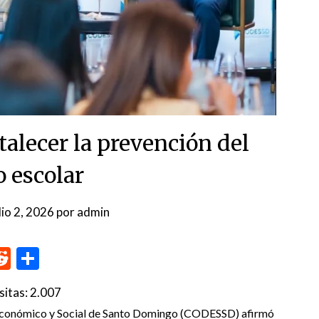
alecer la prevención del
o escolar
lio 2, 2026
por
admin
p
me
inkedIn
Reddit
Compartir
sitas:
2.007
onómico y Social de Santo Domingo (CODESSD) afirmó