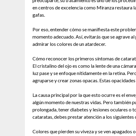
preocuparte, su tratamiento es uno de los procedi
en centros de excelencia como Miranza restaura la 
gafas.
Por eso, entender cómo se manifiesta este problem
momento adecuado. Así, evitarás que se agrave al p
admirar los colores de un atardecer.
Cómo reconocer los primeros síntomas de catara
El cristalino del ojo es como la lente de una cáma
luz pase y se enfoque nítidamente en la retina. Per
agruparse y crear zonas opacas. Estas opacidades
La causa principal por la que esto ocurre es el env
algún momento de nuestras vidas. Pero también pue
prolongada, tener diabetes y lesiones oculares o 
cataratas, debes prestar atención a los siguientes 
Colores que pierden su viveza y se ven apagados o