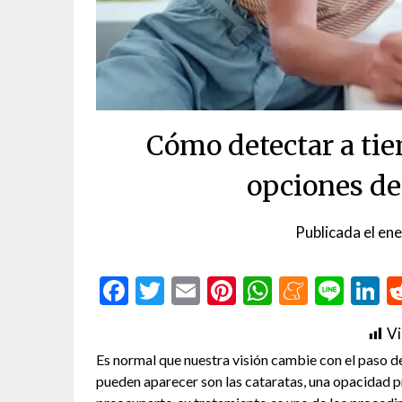
Cómo detectar a tie
opciones de
Publicada el
ene
Facebook
Twitter
Email
Pinterest
WhatsAp
Menea
Line
L
Vi
Es normal que nuestra visión cambie con el paso d
pueden aparecer son las cataratas, una opacidad p