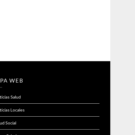
PA WEB
icias Salud
icias Locales
ud Social