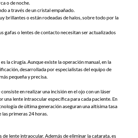
rca o de noche.
ndo a través de un cristal empañado.
muy brillantes o están rodeadas de halos, sobre todo por la
us gafas o lentes de contacto necesitan ser actualizados
 es la cirugía. Aunque existe la operación manual, en la
ificación, desarrollada por especialistas del equipo de
 más pequeña y precisa.
onsiste en realizar una incisión en el ojo con un láser
por una lente intraocular específica para cada paciente. En
cnología de última generación aseguran una altísima tasa
 las primeras 24 horas.
os de lente intraocular. Además de eliminar la catarata, es