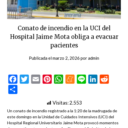
Conato de incendio en la UCI del
Hospital Jaime Mota obliga a evacuar
pacientes
Publicada el
marzo 2, 2026
por
admin
Facebook
Twitter
Email
Pinterest
WhatsApp
Meneame
Line
LinkedI
Redd
Compartir
Visitas:
2.553
Un conato de incendio registrado a la 1:20 de la madrugada de
este domingo en la Unidad de Cuidados Intensivos (UCI) del
Hospital Regional Universitario Jaime Mota provocó momentos