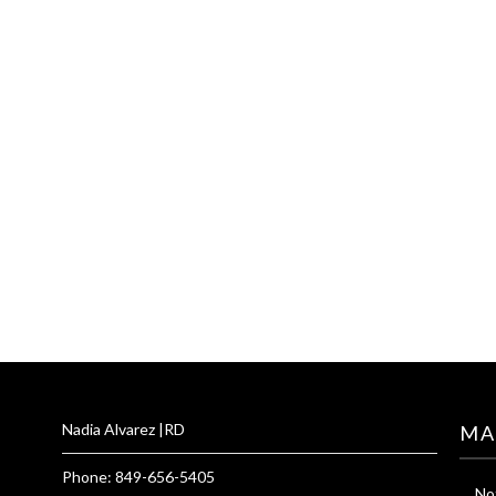
Nadia Alvarez |RD
MA
Phone: 849-656-5405
Not