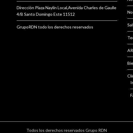
Dirección Plaza Naylin Local,Avenida Charles de Gaulle
Not
4/B Santo Domingo Este 11512
Sal
GrupoRDN todo los derechos reservados
Te
AR
Bi
Clí
I
F
Todos los derechos reservados Grupo RDN