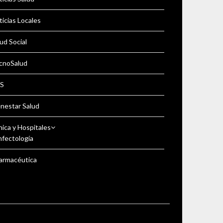
icias Locales
ud Social
cnoSalud
S
enestar Salud
nica y Hospitales
nfectología
armacéutica