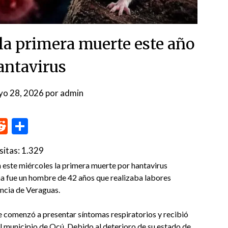
a primera muerte este año
antavirus
yo 28, 2026
por
admin
p
me
inkedIn
Reddit
Compartir
sitas:
1.329
 este miércoles la primera muerte por hantavirus
ima fue un hombre de 42 años que realizaba labores
incia de Veraguas.
e comenzó a presentar síntomas respiratorios y recibió
el municipio de Ocú. Debido al deterioro de su estado de