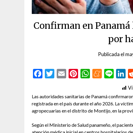
Confirman en Panamá l
por h
Publicada el
ma
Facebook
Twitter
Email
Pinterest
WhatsAp
Menea
Line
L
Vi
Las autoridades sanitarias de Panamá confirmaron
registrada en el país durante el año 2026. La víct
agropecuarias en el distrito de Montijo, en la prov
Según el Ministerio de Salud panameño, el pacient
atención médica inicial en centros hospitalarios d