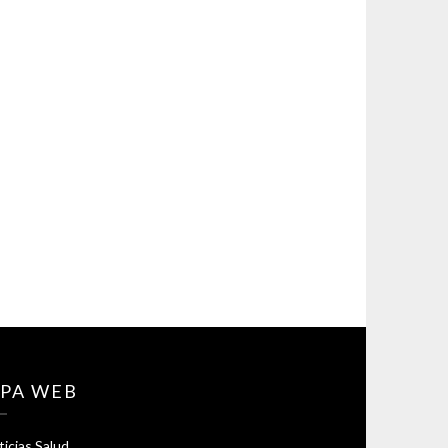
PA WEB
icias Salud