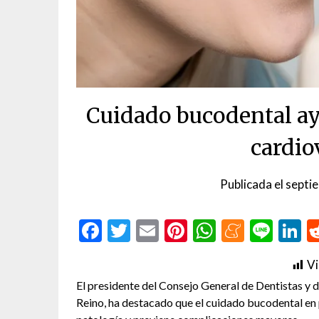
Cuidado bucodental ay
cardio
Publicada el
septi
Facebook
Twitter
Email
Pinterest
WhatsAp
Menea
Line
L
Vi
El presidente del Consejo General de Dentistas y 
Reino, ha destacado que el cuidado bucodental en 