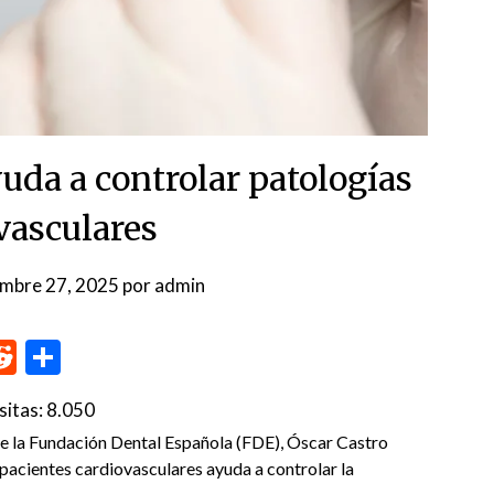
uda a controlar patologías
vasculares
embre 27, 2025
por
admin
p
me
inkedIn
Reddit
Compartir
sitas:
8.050
de la Fundación Dental Española (FDE), Óscar Castro
pacientes cardiovasculares ayuda a controlar la