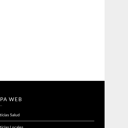
PA WEB
icias Salud
icias Locales