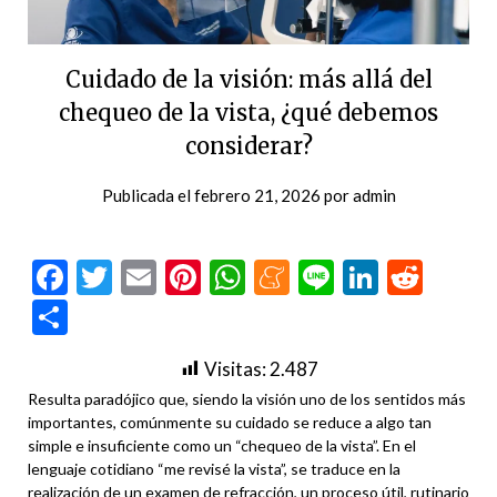
Cuidado de la visión: más allá del
chequeo de la vista, ¿qué debemos
considerar?
Publicada el
febrero 21, 2026
por
admin
Facebook
Twitter
Email
Pinterest
WhatsApp
Meneame
Line
LinkedI
Redd
Compartir
Visitas:
2.487
Resulta paradójico que, siendo la visión uno de los sentidos más
importantes, comúnmente su cuidado se reduce a algo tan
simple e insuficiente como un “chequeo de la vista”. En el
lenguaje cotidiano “me revisé la vista”, se traduce en la
realización de un examen de refracción, un proceso útil, rutinario