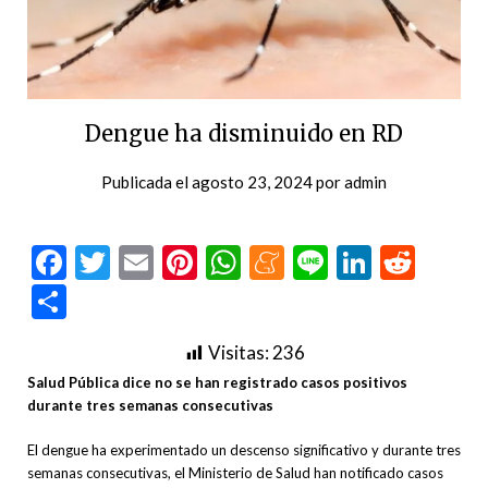
Dengue ha disminuido en RD
Publicada el
agosto 23, 2024
por
admin
Facebook
Twitter
Email
Pinterest
WhatsApp
Meneame
Line
LinkedI
Redd
Compartir
Visitas:
236
Salud Pública dice no se han registrado casos positivos
durante tres semanas consecutivas
El dengue ha experimentado un descenso significativo y durante tres
semanas consecutivas, el Ministerio de Salud han notificado casos