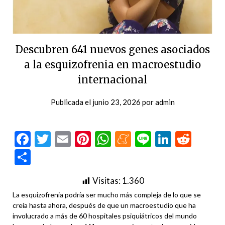
Descubren 641 nuevos genes asociados
a la esquizofrenia en macroestudio
internacional
Publicada el
junio 23, 2026
por
admin
Facebook
Twitter
Email
Pinterest
WhatsApp
Meneame
Line
LinkedI
Redd
Compartir
Visitas:
1.360
La esquizofrenia podría ser mucho más compleja de lo que se
creía hasta ahora, después de que un macroestudio que ha
involucrado a más de 60 hospitales psiquiátricos del mundo