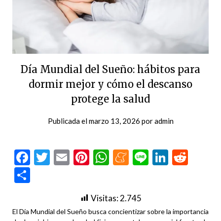
Día Mundial del Sueño: hábitos para
dormir mejor y cómo el descanso
protege la salud
Publicada el
marzo 13, 2026
por
admin
Facebook
Twitter
Email
Pinterest
WhatsApp
Meneame
Line
LinkedI
Redd
Compartir
Visitas:
2.745
El Día Mundial del Sueño busca concientizar sobre la importancia