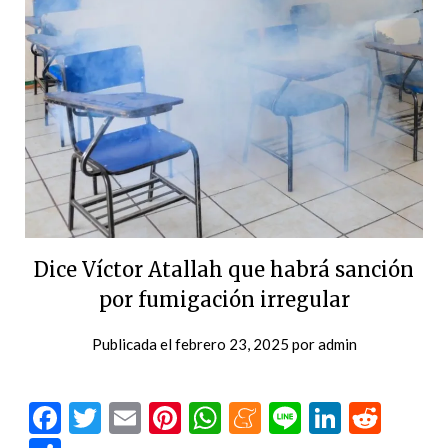
Dice Víctor Atallah que habrá sanción
por fumigación irregular
Publicada el
febrero 23, 2025
por
admin
Facebook
Twitter
Email
Pinterest
WhatsApp
Meneame
Line
LinkedI
Redd