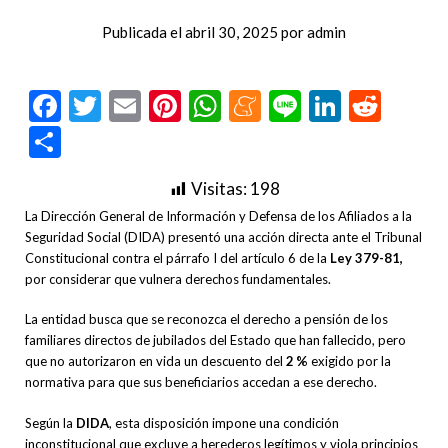
Publicada el
abril 30, 2025
por
admin
Facebook
Twitter
Email
Pinterest
WhatsApp
Meneame
Line
LinkedI
Redd
Compartir
Visitas:
198
La Dirección General de Información y Defensa de los Afiliados a la
Seguridad Social (DIDA) presentó una acción directa ante el Tribunal
Constitucional contra el párrafo I del artículo 6 de la
Ley 379-81,
por considerar que vulnera derechos fundamentales.
La entidad busca que se reconozca el derecho a pensión de los
familiares directos de jubilados del Estado que han fallecido, pero
que no autorizaron en vida un descuento del
2 %
exigido por la
normativa para que sus beneficiarios accedan a ese derecho.
Según la
DIDA
, esta disposición impone una condición
inconstitucional que excluye a herederos legítimos y viola principios