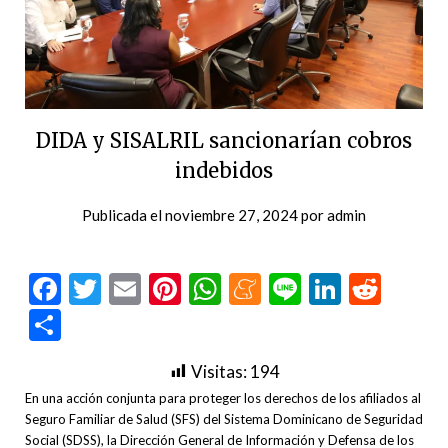
DIDA y SISALRIL sancionarían cobros
indebidos
Publicada el
noviembre 27, 2024
por
admin
Facebook
Twitter
Email
Pinterest
WhatsApp
Meneame
Line
LinkedI
Redd
Compartir
Visitas:
194
En una acción conjunta para proteger los derechos de los afiliados al
Seguro Familiar de Salud (SFS) del Sistema Dominicano de Seguridad
Social (SDSS), la Dirección General de Información y Defensa de los