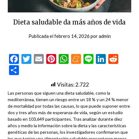
Dieta saludable da más años de vida
Publicada el
febrero 14, 2026
por
admin
Facebook
Twitter
Email
Pinterest
WhatsApp
Meneame
Line
LinkedI
Redd
Compartir
Visitas:
2.722
Las personas que siguen una dieta saludable, como la
mediterránea, tienen un riesgo entre un 18 % y un 24 % menor
de mortalidad por todas las causas, lo que puede suponer entre
dos y tres años más de esperanza de vida, según un estudio
basado en 103,649 participantes. Tras analizar durante diez
años y medio la información sobre la dieta y las características
genéticas de las personas, los investigadores confirmaron que
los que tenían una alimentación saludable presentaron menos