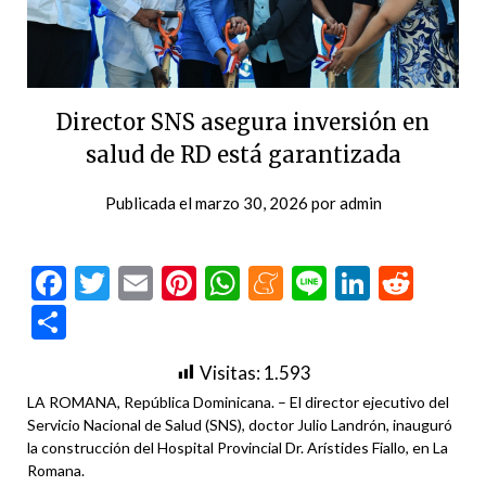
Director SNS asegura inversión en
salud de RD está garantizada
Publicada el
marzo 30, 2026
por
admin
Facebook
Twitter
Email
Pinterest
WhatsApp
Meneame
Line
LinkedI
Redd
Compartir
Visitas:
1.593
LA ROMANA, República Dominicana. – El director ejecutivo del
Servicio Nacional de Salud (SNS), doctor Julio Landrón, inauguró
la construcción del Hospital Provincial Dr. Arístides Fiallo, en La
Romana.