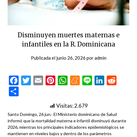
Disminuyen muertes maternas e
infantiles en la R. Dominicana
Publicada el
junio 26, 2026
por
admin
Facebook
Twitter
Email
Pinterest
WhatsApp
Meneame
Line
LinkedI
Redd
Compartir
Visitas:
2.679
Santo Domingo, 26 jun.- El Ministerio dominicano de Salud
informó que la mortalidad materna e infantil disminuyó durante
2026, mientras los principales indicadores epidemiológicos se
mantienen en niveles bajos y dentro de los parámetros