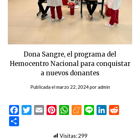
Dona Sangre, el programa del
Hemocentro Nacional para conquistar
a nuevos donantes
Publicada el
marzo 22, 2024
por
admin
Facebook
Twitter
Email
Pinterest
WhatsApp
Meneame
Line
LinkedI
Redd
Compartir
Visitas:
299