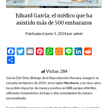
Eduard García; el médico que ha
asistido más de 500 embarazos
Publicada el
junio 5, 2024
por
admin
Facebook
Twitter
Email
Pinterest
WhatsApp
Meneame
Line
LinkedI
Redd
Compartir
Visitas:
284
García Del Orbe, Biólogo de la Reproducción Humana, inauguró su
consulta en febrero de 2019, en la región
Nordeste
y en cinco años
ha podido impactar de manera positiva en
503
parejas infértiles,
utilizando tratamientos de baja o alta complejidad de manera
personalizada.
García del Orbe expresa su profunda gratitud a Dios, sus pacientes